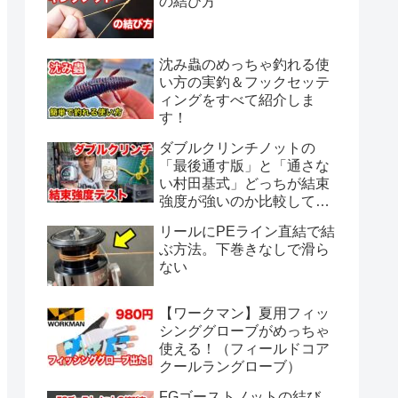
の結び方
沈み蟲のめっちゃ釣れる使
い方の実釣＆フックセッテ
ィングをすべて紹介しま
す！
ダブルクリンチノットの
「最後通す版」と「通さな
い村田基式」どっちが結束
強度が強いのか比較してみ
ました。
リールにPEライン直結で結
ぶ方法。下巻きなしで滑ら
ない
【ワークマン】夏用フィッ
シンググローブがめっちゃ
使える！（フィールドコア
クールラングローブ）
FGゴーストノットの結び