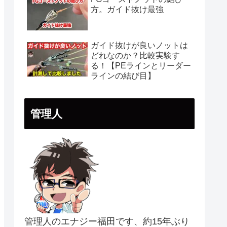
方。ガイド抜け最強
ガイド抜けが良いノットは
どれなのか？比較実験す
る！【PEラインとリーダー
ラインの結び目】
管理人
管理人のエナジー福田です、約15年ぶり