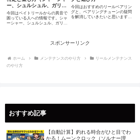
ー、シュルシュル、ガリガ
今回はおすすめのリールベアリン
リ）
グと、ベアリングチューンの疑問
今回はベイトリールからの異音で
を解消していきたいと思います。
困っている人への情報です。シャ
リールベアリングの選び方リール
ーシャー、シュルシュル、ガリガ
ベアリングを探す時に知っておい
リという音が出ているなら治せる
て欲しい選び方です。素材はステ
可能性が高いです。ベイトリール
ンレスを選ぶ水分が付き、サビる
異音の原因（シャーシャー、シュ
事があるので、ステンレス製を
スポンサーリンク
ルシュル、ガリガリ）水の中の砂
選...
等が積み重なってなったり、砂
な...
ホーム
メンテナンスのやり方
リールメンテナンス
のやり方
おすすめ記事
【自動計算】釣れる時合がひと目でわ
かる！ムーンクロック（ソルナー理