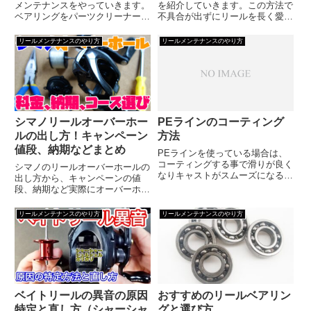
メンテナンスをやっていきます。
を紹介していきます。この方法で
ベアリングをパーツクリーナーで
不具合が出ずにリールを長く愛用
洗浄し、注油するまでの流れを解
できます。今回使ったスピニング
説していきます。最近飛距離が出
リールは、シマノの「19ストラ
リールメンテナンスのやり方
リールメンテナンスのやり方
なくなったな、とか注油はしてい
ディックC3000XG」です。スピ
るけど洗った事は無かったなとい
ニングリールを洗う時の注意点
う人におすすめです。ここでは
は、ドラグをしっかりと締めて...
ベ...
シマノリールオーバーホー
PEラインのコーティング
ルの出し方！キャンペーン
方法
値段、納期などまとめ
PEラインを使っている場合は、
コーティングする事で滑りが良く
シマノのリールオーバーホールの
なりキャストがスムーズになるの
出し方から、キャンペーンの値
で、飛距離UPとトラブルが起こ
段、納期など実際にオーバーホー
りづらくなり快適になります。そ
ルに出す時に気になる事をまとめ
してライン寿命も少し伸びます
ていきます。最後に1年使った18
リールメンテナンスのやり方
リールメンテナンスのやり方
し、1本あれば余裕で2年は持つ
アンタレスDCMDをオーバーホー
のでコスパも良くおすすめです
ルに出した時の情報を書いていま
す。動画で観たい人はこちらで...
ベイトリールの異音の原因
おすすめのリールベアリン
特定と直し方（シャーシャ
グと選び方