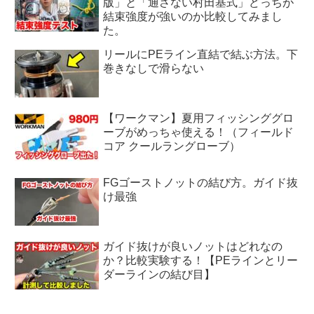
版」と「通さない村田基式」どっちが
結束強度が強いのか比較してみまし
た。
リールにPEライン直結で結ぶ方法。下
巻きなしで滑らない
【ワークマン】夏用フィッシンググロ
ーブがめっちゃ使える！（フィールド
コア クールラングローブ）
FGゴーストノットの結び方。ガイド抜
け最強
ガイド抜けが良いノットはどれなの
か？比較実験する！【PEラインとリー
ダーラインの結び目】