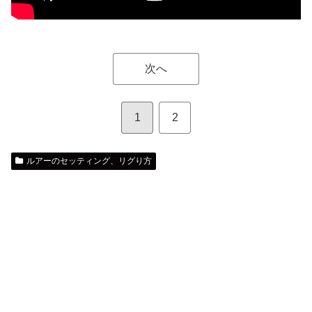
次へ
1
2
ルアーのセッティング、リグり方