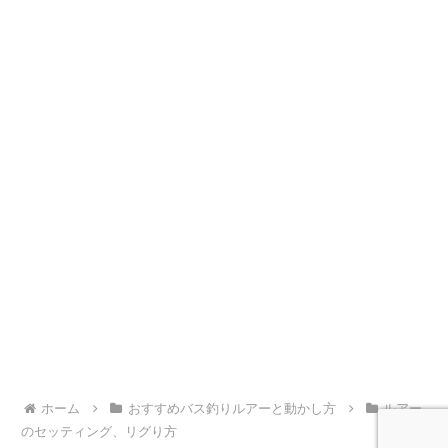
ホーム
おすすめバス釣りルアーと動かし方
ルアー
のセッティング、リグり方