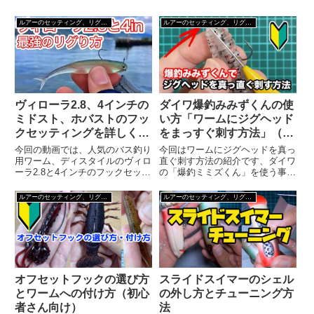
ルアーのセッティング、リグり方
ルアーのセッティング、リグり方
ヴィローラ2.8、4インチの
ダイワ爆釣みみずくんの使
ミドスト、ホバストのフッ
い方「ワームにジグヘッド
クセッティングを詳しく解
をまっすぐ刺す方法」（デ
説
スアダー6インチ）
今回の動画では、人気のバス釣り
今回はワームにジグヘッドを真っ
用ワーム、ディスタイルのヴィロ
直ぐ刺す方法の紹介です、ダイワ
ーラ2.8と4インチのフックセッテ
の「爆釣ミミズくん」を使う事で
ィング方法を詳しく解説していま
簡単にジグヘッドを真っ直ぐに刺
す。釣りの結果を左右するこのテ
せるようになります。・フックを
ルアーのセッティング、リグり方
ルアーのセッティング、リグり方
クニックを、ぜひ覚えてくださ
抜く位置をチェック・爆釣ミミズ
い。ヴィローラ2.8と4のセッティ
くんを刺す・先端にフックを乗せ
ングこの動画では、ディス...
て、抜きつつジグヘッドを刺し
て...
オフセットフックの選び方
スライドスイマーのシェル
とワームへの付け方（初心
の外し方とチューニング方
者さん向け）
法