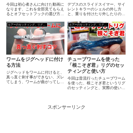
今回は初心者さんに向けた動画に
デプスのスライドスイマー、サイ
なります、これを全部見てもらえ
レントキラーのシェルの外し方
るとオフセットフックの選び方か
と、重りを付けたり外したりのチ
ら、ワームへのきれいな付け方が
ューニング方法についてです。動
学べて、釣果がUPするようにな
画での解説もあります。サイレン
ルアーのセッティング、リグり方
ルアーのセッティング、リグり方
ります。「なんで釣果UP？」っ
トキラーをスライドスイマー化サ
て思う人もいるかもしれないんで
イレントキラーをスライドスイマ
すが、フックの影響って結構大
ー化はちょっと手間がかかります
き...
が...
ワームをジグヘッドに付け
チューブワームを使った
る方法
「根こそぎ君」リグのセッ
ティングと使い方
ジグヘッドをワームに付けると、
真っ直ぐ刺す事ができない、ズレ
今回は昔流行ったチューブワーム
てしまう、ワームが曲がってしま
を使った、根こそぎ君というリグ
う、という悩みを解決させます。
のセッティングと、実際の使い方
ワームをジグヘッドに付ける方法
を紹介していきます。
（コツ）1、刺す位置と、針先の
位置をチェックします、真っ直ぐ
刺す為の大切なポイントです
スポンサーリンク
2、...