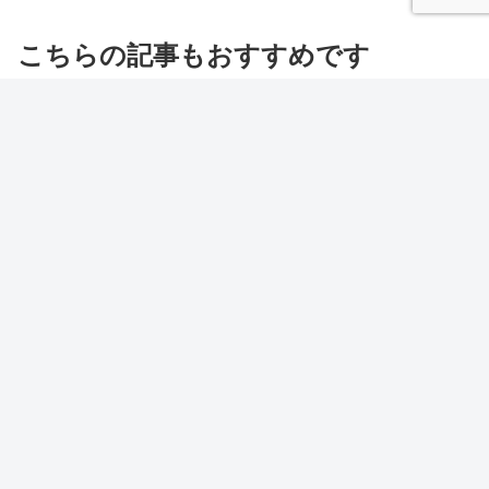
こちらの記事もおすすめです
ブラックバスの生態
ブラックバスの生態
ブラックバスを飼育する為
【自動計算】釣れる時合が
に必要な許可と申請方法
ひと目でわかる！ムーンク
ロック（ソルナー理論）ツ
ブラックバスは特定外来生物に指
ールと使い方解説
定されていて、外来生物法によっ
ムーンクロックは、月と太陽の引
て無許可の飼育が出来ないので、
力（ソルナー理論）からバスの活
許可をとる必要があります。調べ
性が上がる「時合（チャンスタイ
てみてわかったのですが、ペット
ム）」を割り出すツールです。釣
目的での飼育は不可能でした。特
行日やフィールドに合わせて時間
ブラックバスの生態
ブラックバスの生態
定外来生物とは？日本にもともと
をチェックし、釣果アップに役立
ある生態系を壊してしまう可能
ててみてください！ 現在地を取
性...
得して再計算する ※ボタンを
押...