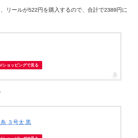
円、リールが522円を購入するので、合計で2389円に
oo!ショッピングで見る
す
糸 ３号太 黒