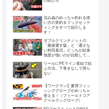
の結び方
沈み蟲のめっちゃ釣れる使
い方の実釣＆フックセッテ
ィングをすべて紹介しま
す！
ダブルクリンチノットの
「最後通す版」と「通さな
い村田基式」どっちが結束
強度が強いのか比較してみ
ました。
リールにPEライン直結で結
ぶ方法。下巻きなしで滑ら
ない
【ワークマン】夏用フィッ
シンググローブがめっちゃ
使える！（フィールドコア
クールラングローブ）
FGゴーストノットの結び