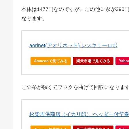
本体は1477円なのですが、この他に糸が390
なります。
aorinet(アオリネット) レスキューロボ
Amazonで見てみる
楽天市場で見てみる
Yah
この糸が強くてフックを曲げて回収になりま
松柴吉保商店（イカリ印） ヘッダー付竿巻