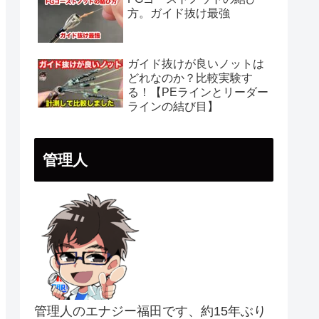
方。ガイド抜け最強
ガイド抜けが良いノットは
どれなのか？比較実験す
る！【PEラインとリーダー
ラインの結び目】
管理人
管理人のエナジー福田です、約15年ぶり