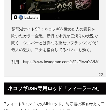
琵琶湖ナイトSP：ネコソギを極めた人の意見を
聞いたカラー金黒。新月で水質が笹濁りの状況で
聞く、シルバーとは異なる重たいフラッシングが
最大の魅力。フナを偏食してるバスにも効く。
引用：https://www.instagram.com/p/CkPIws0vVMf
ネコソギDSR専用ロッド「フィーラー79」
7フィート9インチでのMHロッド、防寒着の事も考えて干