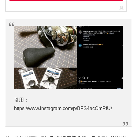
引用：
https://www.instagram.com/p/BFS4acCmPfU/