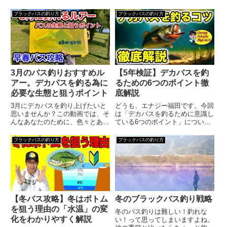
ブラックバスの釣り方
ブラックバスの釣り方
3月のバス釣りおすすめル
【5年検証】デカバスを釣
アー。デカバスを釣る為に
るための6つのポイント徹
必要な生態と狙うポイント
底解説
3月にデカバスを釣り上げたいと
どうも、エナジー福田です。今回
思いませんか？この動画では、そ
は「デカバスを釣るために意識し
んなあなたのために、色々とある
ている6つのポイント」について
ルアーの中から、ぼくがおすすめ
お話しします。よく「どうやった
するルアーとその使い方、1日の
らデカバスが釣れるのか？」と聞
ブラックバスの釣り方
ブラックバスの釣り方
釣りの流れ、狙うべきポイント、
かれますが、実際には特別な裏技
そしてブラックバスの生態と動き
はなく、誰でも真似できるシンプ
について、すべて紹介していき
ルな考え方と行動の積み重ねで
ま...
す...
【冬バス攻略】冬はボトム
冬のブラックバス釣り戦略
を狙う理由の「水温」の変
冬のバス釣りは難しい！釣れな
化をわかりやすく解説
い！って思ってしまいますよね。