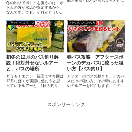
他の季節と比べたらちょっと釣り
冬の釣りでボトムを狙うのは、ボ
づらいですが、ちゃんとブラック
トムの方が水温が安定するから、
バスを知ると釣果UPしていけま
なんです。でも、それがどういう
す。その為のコツをまとめていき
理由でボトムなんだろう？って思
ます。冬は水温でブラックバスの
いませんか？おかっぱりやってる
ブラックバスの釣り方
ブラックバスの釣り方
活性を知るぼくら人間は体温を一
時に、水温計を使っても、表面の
定...
水温しか計れないので、水中の温
度がどういう感じになっている
の...
初冬の12月のバス釣り解
春バス攻略。アフタースポ
説！絶対外せないルアー
ーンのデカバスに絞った狙
と、バスの場所
い方【バス釣り】
どうも！エナジー福田です今回は
アフターのバスの動きと、デカバ
12月にぼくが実際に使おうと思
スだけの狙い方、その時におすす
っているルアーと、1日の釣りの
めのルアーを紹介します。この釣
流れ、そしておすすめルアーを紹
り方は、地域の水温や、産卵状況
介していきます12月のバスの生
によると思うんですが、4〜6月
態まず12月のバスがどんな状態
頃までは有効のようです。そし
スポンサーリンク
なのか？バスの生態や動きについ
て、まだお腹が大きく産卵を続け
て知っておきましょうざっくり
そうなメスバスを釣った後には、
い...
優...