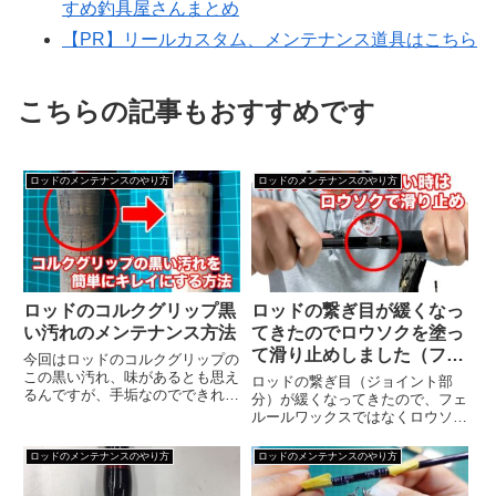
すめ釣具屋さんまとめ
【PR】リールカスタム、メンテナンス道具はこちら
こちらの記事もおすすめです
ロッドのメンテナンスのやり方
ロッドのメンテナンスのやり方
ロッドのコルクグリップ黒
ロッドの繋ぎ目が緩くなっ
い汚れのメンテナンス方法
てきたのでロウソクを塗っ
て滑り止めしました（フェ
今回はロッドのコルクグリップの
ルールワックスは使いませ
この黒い汚れ、味があるとも思え
ロッドの繋ぎ目（ジョイント部
るんですが、手垢なのでできれば
ん）
分）が緩くなってきたので、フェ
キレイにしたいなって思いません
ルールワックスではなくロウソク
か？
で滑り止めやりました。今回はグ
リップジョイントのロッドなんで
ロッドのメンテナンスのやり方
ロッドのメンテナンスのやり方
すが、2ピースロッドや、パック
ロッドなどでも使える方法です。