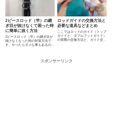
ロッドによってはフェルールワッ
ク...
2ピースロッド（竿）の継
ロッドガイドの交換方法と
ぎ目が抜けなくて困った時
必要な道具などまとめ
に簡単に抜く方法
ここではロッドのガイド（トップ
ガイドと、ダブルフットガイド）
2ピースロッド（竿）の継ぎ目が
の実際の交換方法と、ガイド交換
抜けなくなった時の対策方法で
の時に必要な道具、ガイドサイズ
す。やったらダメな事もあるので
のチェック方法と購入方法とsic
一緒にチェックしてください。2
リングの富士工業の中の方に「ガ
ピースロッドの継ぎ目を簡単に抜
イド交換初心者でも失敗しずらく
く方法簡単に出来る方法は3つで
するコツ」を聞いてまとめてお...
スポンサーリンク
す。まっすぐに抜く抜く時は必ず
まっすぐ抜くようにしてくださ
い。...