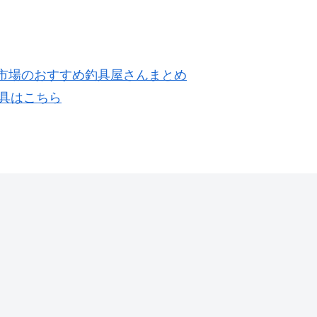
天市場のおすすめ釣具屋さんまとめ
具はこちら
ド（琵琶湖）
バス釣りポイントガイド（琵琶湖）
ス釣りポイントガイ
淀川城北ワンドと馬毛クリークの
島（人工島）
バス釣りポイントと駐車場