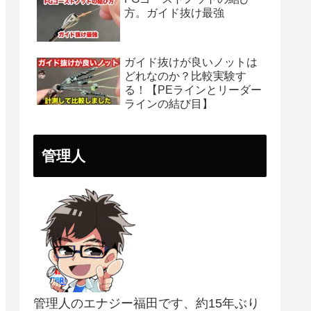
方。ガイド抜け最強
ガイド抜けが良いノットは
どれなのか？比較実験す
る！【PEラインとリーダー
ラインの結び目】
管理人
管理人のエナジー福田です、約15年ぶり