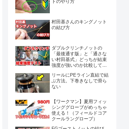
トのやり方
村田基さんのキングノット
の結び方
ダブルクリンチノットの
「最後通す版」と「通さな
い村田基式」どっちが結束
強度が強いのか比較してみ
ました。
リールにPEライン直結で結
ぶ方法。下巻きなしで滑ら
ない
【ワークマン】夏用フィッ
シンググローブがめっちゃ
使える！（フィールドコア
クールラングローブ）
FGゴーストノットの結び