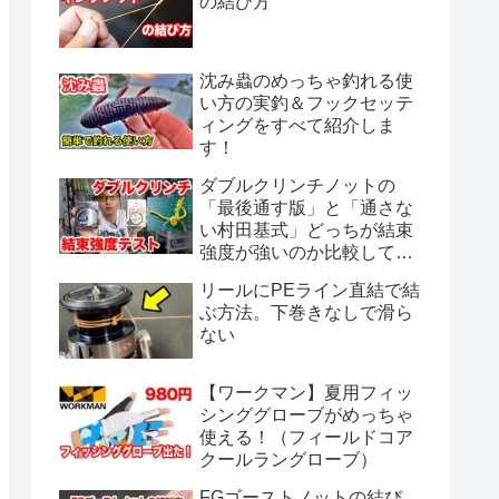
の結び方
沈み蟲のめっちゃ釣れる使
い方の実釣＆フックセッテ
ィングをすべて紹介しま
す！
ダブルクリンチノットの
「最後通す版」と「通さな
い村田基式」どっちが結束
強度が強いのか比較してみ
ました。
リールにPEライン直結で結
ぶ方法。下巻きなしで滑ら
ない
【ワークマン】夏用フィッ
シンググローブがめっちゃ
使える！（フィールドコア
クールラングローブ）
FGゴーストノットの結び