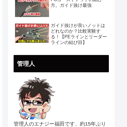
方。ガイド抜け最強
ガイド抜けが良いノットは
どれなのか？比較実験す
る！【PEラインとリーダー
ラインの結び目】
管理人
管理人のエナジー福田です、約15年ぶり