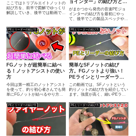
ョインター」の結び方と製
ここではトリプルエイトノットの
品スペックと感想
結び方を、前半で図解でゆっくり
がまかつから発売の音速PEジョ
解説していき、後半では動画で解
インターの結び方を最初にやっ
説していきます。トリプルエイト
て、後半でこの製品スペックや感
ノットの結び方（図解）まず左の
想をお話ししていきます。製品説
赤色のラインが、リールに巻いた
明強風時や暗い場所でもスムーズ
PEとリーダーの結び方
PEとリーダーの結び方
PEラインで、右の黄色いライン
な接続が可能で、すぐに結束でき
がリーダーラインです。ある程
るので時合を逃さないというのが
度...
特徴で。0.1号〜2号までのPE...
FGノットが超簡単に結べ
簡単なSFノットの結び
る！ノットアシストの使い
方。FGノットより強い！
方
PEラインとリーダーライ
ンの結び方
今回は第一精工のノットアシスト
この動画では、SFノットという
を使って、釣り初心者さんでも簡
釣りノットの結び方を紹介してい
単にFGノットが結べるやり方の
ます。強度が高く、細いPEライ
紹介です。使い方はこちら
ンとリーダーラインの結び方に最
適なSFノットの作り方を学べま
PEとリーダーの結び方
PEとリーダーの結び方
す。SFノットの結び方今回の動
画では、高強度でキャスティング
に適したSFノットの結び方に
つ...