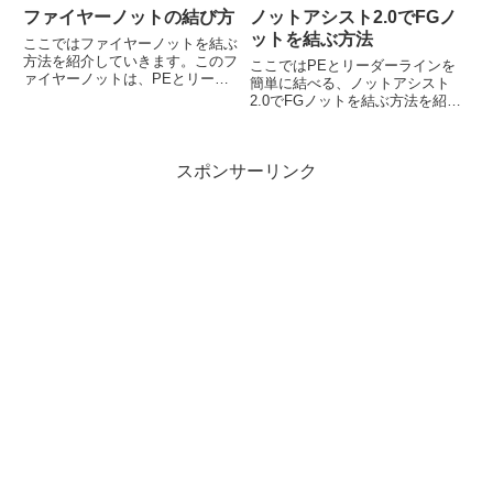
ファイヤーノットの結び方
ノットアシスト2.0でFGノ
ットを結ぶ方法
ここではファイヤーノットを結ぶ
方法を紹介していきます。このフ
ここではPEとリーダーラインを
ァイヤーノットは、PEとリーダ
簡単に結べる、ノットアシスト
ーラインを結ぶ方法で、FGノッ
2.0でFGノットを結ぶ方法を紹介
トより簡単に早く結べる方法にな
していきます。釣り糸結び器（ノ
りますやり方を間違うと解けてし
ッター）の1つで、コンパクトで
まう事があるので、コツを含めて
人気が高い商品になります。前半
紹介していきます。前半で図解
スポンサーリンク
で図解でゆっくり解説していき、
で...
後半では動画で解説していきま...