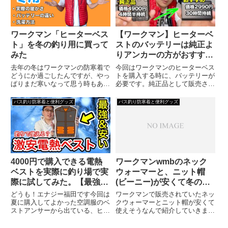
も...
モ...
ワークマン「ヒーターベス
【ワークマン】ヒーターベ
ト」を冬の釣り用に買って
ストのバッテリーは純正よ
みた
りアンカーの方がおすすめ
な理由
去年の冬はワークマンの防寒着で
今回はワークマンのヒーターベス
どうにか過ごしたんですが、やっ
トを購入する時に、バッテリーが
ぱりまだ寒いなって思う時もあっ
必要です。純正品として販売され
てカイロを使ったりする事もあっ
ているバッテリーは品切れが多
たんですよね、今年は快適に冬に
く、入手が難しいんですが、純正
バス釣り防寒着と便利グッズ
バス釣り防寒着と便利グッズ
釣りをする為に、ワークマンのヒ
バッテリーより安くて、容量が多
ーターベストをゲットしました！
く、いつでも買える商品の紹介を
【オンラインショップで見る】
していきます。
ヒ...
4000円で購入できる電熱
ワークマンwmbのネック
ベストを実際に釣り場で実
ウォーマーと、ニット帽
際に試してみた。【最強ヒ
(ビーニー)が安くて冬の釣
ーターベスト】
りに使えそう
どうも！エナジー福田です今回は
ワークマンで販売されていたネッ
夏に購入してよかった空調服のベ
クウォーマーとニット帽が安くて
ストアンサーから出ている、ヒー
使えそうなんで紹介していきま
ターベスト（電熱ベスト）です空
す。今回紹介する2つはwmb（ワ
調服は安くて涼しくて快適だった
ークマンベスト）というブランド