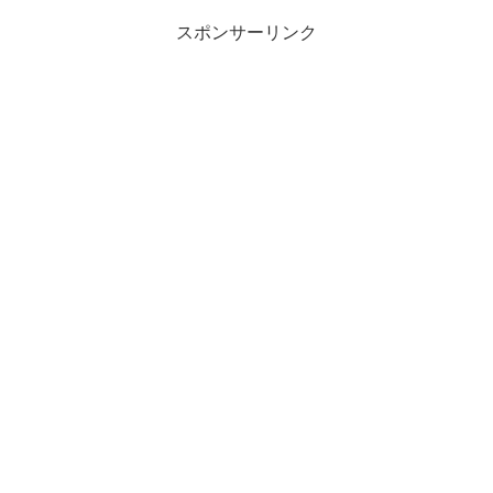
ので、これも良い商品だろうと思
でまずフリースネックウォーマー
スポンサーリンク
って購入しましたこのヒーターベ
です。フリーサイズになってて、
ストの開封からスペック詳細、
価格はなんと税込み199円とめ...
実...