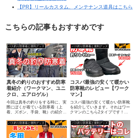
【PR】リールカスタム、メンテナンス道具はこちら
こちらの記事もおすすめです
バス釣り防寒着と便利グッズ
バス釣り防寒着と便利グッズ
真冬の釣りのおすすめ防寒
コスパ最強の安くて暖かい
着紹介（ワークマン、ユニ
防寒靴のレビュー【ワーク
クロ、エアロゲル）
マン】
今回は真冬の釣りをする時に、実
コスパ最強の安くて暖かい防寒靴
際にぼくが着ている防寒着（上
を紹介していきます。それはワー
着、ズボン、手袋、靴）の紹介を
クマンのこちら2タイプです！防
していきます。ルアー釣りのよう
寒トレッドモックは去年購入して
に歩き回る時には、動くので身体
1年使ってて、防寒ブーツケベッ
バス釣り防寒着と便利グッズ
バス釣り防寒着と便利グッズ
が冷えづらいんですが、じっと座
クは今年購入して夜の寒い時に履
ってやる餌釣りのような時には冷
いて防寒力をチェックしてみたり
えやすいので、両方での使い分け
してました。まず防寒トレッド