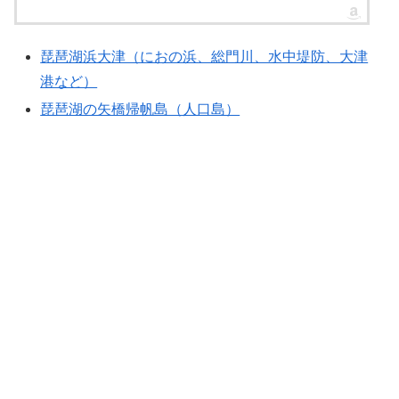
琵琶湖浜大津（におの浜、総門川、水中堤防、大津
港など）
琵琶湖の矢橋帰帆島（人口島）