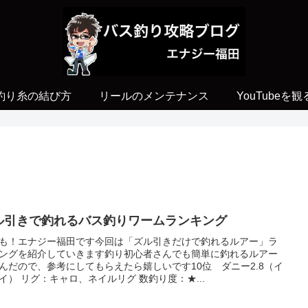
釣り糸の結び方
リールのメンテナンス
YouTubeを観
ル引きで釣れるバス釣りワームランキング
も！エナジー福田です今回は「ズル引きだけで釣れるルアー」ラ
ングを紹介していきます釣り初心者さんでも簡単に釣れるルアー
んだので、参考にしてもらえたら嬉しいです10位 ダニー2.8（イ
イ） リグ：キャロ、ネイルリグ 数釣り度：★...