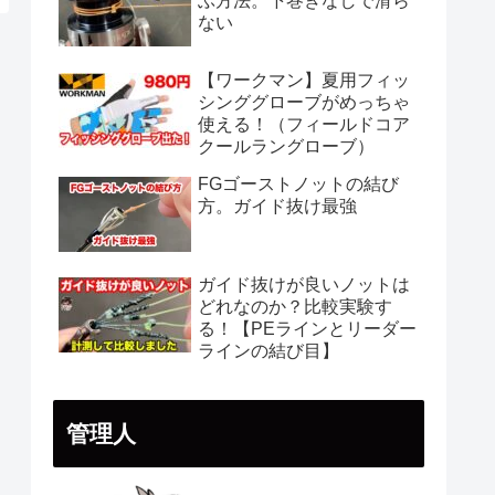
ぶ方法。下巻きなしで滑ら
ない
【ワークマン】夏用フィッ
シンググローブがめっちゃ
使える！（フィールドコア
クールラングローブ）
FGゴーストノットの結び
方。ガイド抜け最強
ガイド抜けが良いノットは
どれなのか？比較実験す
る！【PEラインとリーダー
ラインの結び目】
管理人