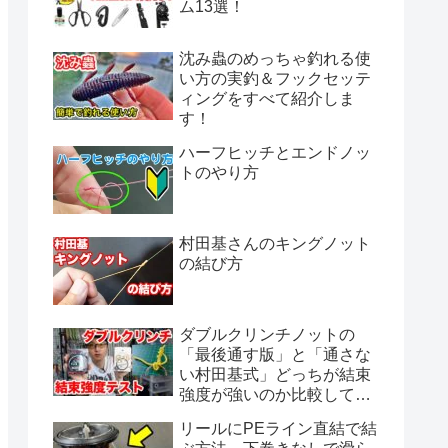
ム13選！
沈み蟲のめっちゃ釣れる使
い方の実釣＆フックセッテ
ィングをすべて紹介しま
す！
ハーフヒッチとエンドノッ
トのやり方
村田基さんのキングノット
の結び方
ダブルクリンチノットの
「最後通す版」と「通さな
い村田基式」どっちが結束
強度が強いのか比較してみ
ました。
リールにPEライン直結で結